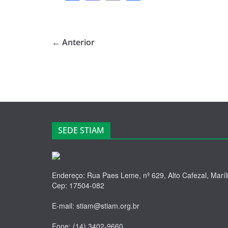
a
a
m
h
c
st
ail
ar
e
o
e
← Anterior
b
d
o
o
o
n
k
SEDE STIAM
Endereço: Rua Paes Leme, nº 629, Alto Cafezal, Maríl
Cep: 17504-082
E-mail: stiam@stiam.org.br
Fone: (14) 3402-9660