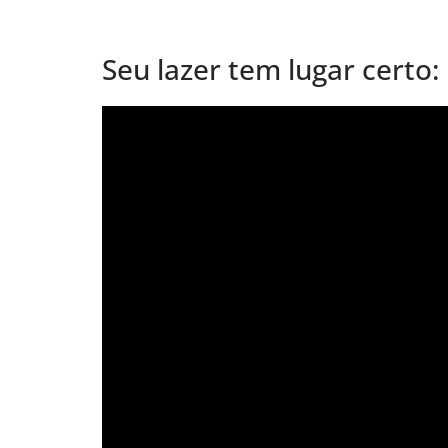
b
d
⠀⠀
o
o
Seu lazer tem lugar certo
o
n
k
Tocador
de
vídeo