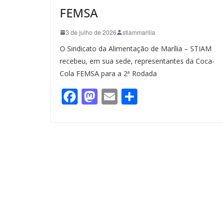
FEMSA
3 de julho de 2026
stiammarilia
O Sindicato da Alimentação de Marília – STIAM
recebeu, em sua sede, representantes da Coca-
Cola FEMSA para a 2ª Rodada
F
M
E
S
a
a
m
h
c
st
ail
ar
e
o
e
b
d
o
o
o
n
k