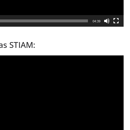
04:39
as STIAM: