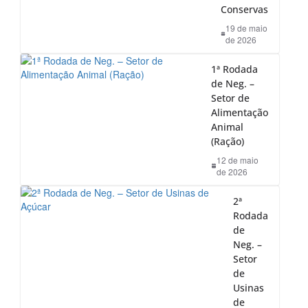
Conservas
19 de maio
de 2026
1ª Rodada
de Neg. –
Setor de
Alimentação
Animal
(Ração)
12 de maio
de 2026
2ª
Rodada
de
Neg. –
Setor
de
Usinas
de