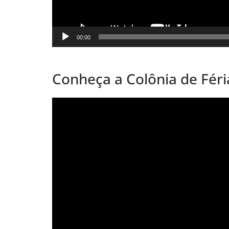
00:00
⠀⠀
Conheça a Colônia de Féri
Tocador
de
vídeo