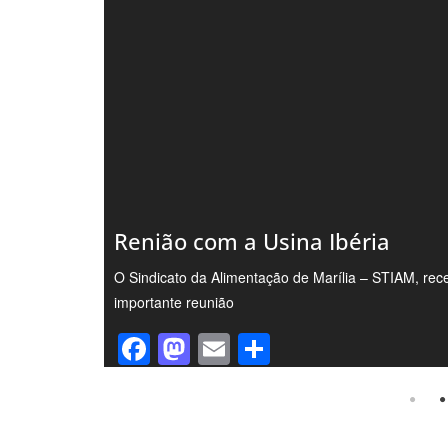
Renião com a Usina Ibéria
 sede,
O Sindicato da Alimentação de Marília – STIAM, re
importante reunião
F
M
E
S
a
a
m
h
c
st
ail
ar
⠀⠀
e
o
e