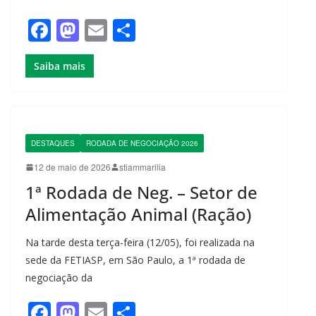
F
M
E
S
a
a
m
h
Saiba mais
c
st
ail
ar
e
o
e
b
d
o
o
DESTAQUES
RODADA DE NEGOCIAÇÃO 2026
o
n
12 de maio de 2026
stiammarilia
k
1ª Rodada de Neg. – Setor de
Alimentação Animal (Ração)
Na tarde desta terça-feira (12/05), foi realizada na
sede da FETIASP, em São Paulo, a 1ª rodada de
negociação da
F
M
E
S