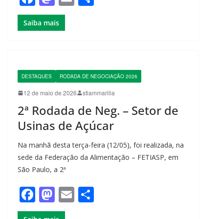
a
a
m
h
Saiba mais
c
st
ail
ar
e
o
e
b
d
o
o
DESTAQUES
RODADA DE NEGOCIAÇÃO 2026
o
n
12 de maio de 2026
stiammarilia
k
2ª Rodada de Neg. – Setor de
Usinas de Açúcar
Na manhã desta terça-feira (12/05), foi realizada, na
sede da Federação da Alimentação – FETIASP, em
São Paulo, a 2ª
F
M
E
S
a
a
m
h