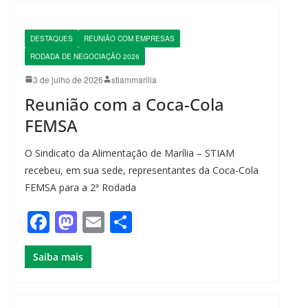
DESTAQUES
REUNIÃO COM EMPRESAS
RODADA DE NEGOCIAÇÃO 2026
3 de julho de 2026
stiammarilia
Reunião com a Coca-Cola
FEMSA
O Sindicato da Alimentação de Marília – STIAM
recebeu, em sua sede, representantes da Coca-Cola
FEMSA para a 2ª Rodada
F
M
E
S
a
a
m
h
Saiba mais
c
st
ail
ar
e
o
e