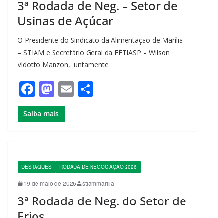
k
3ª Rodada de Neg. – Setor de
Usinas de Açúcar
O Presidente do Sindicato da Alimentação de Marília
– STIAM e Secretário Geral da FETIASP – Wilson
Vidotto Manzon, juntamente
F
M
E
S
a
a
m
h
Saiba mais
c
st
ail
ar
e
o
e
b
d
o
o
DESTAQUES
RODADA DE NEGOCIAÇÃO 2026
o
n
19 de maio de 2026
stiammarilia
k
3ª Rodada de Neg. do Setor de
Frios