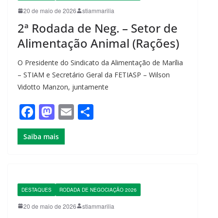
o
n
20 de maio de 2026
stiammarilia
k
2ª Rodada de Neg. – Setor de
Alimentação Animal (Rações)
O Presidente do Sindicato da Alimentação de Marília
– STIAM e Secretário Geral da FETIASP – Wilson
Vidotto Manzon, juntamente
F
M
E
S
a
a
m
h
Saiba mais
c
st
ail
ar
e
o
e
b
d
o
o
DESTAQUES
RODADA DE NEGOCIAÇÃO 2026
o
n
20 de maio de 2026
stiammarilia