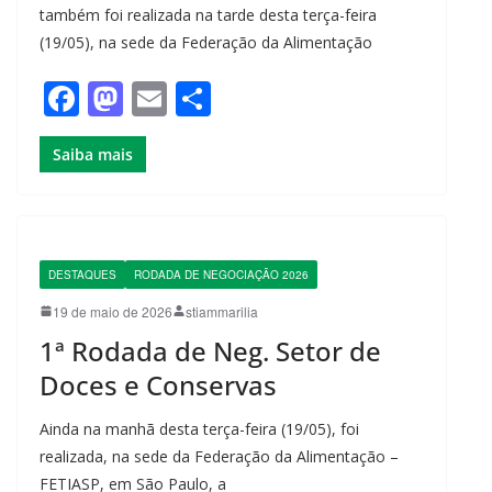
também foi realizada na tarde desta terça-feira
(19/05), na sede da Federação da Alimentação
F
M
E
S
a
a
m
h
Saiba mais
c
st
ail
ar
e
o
e
b
d
o
o
DESTAQUES
RODADA DE NEGOCIAÇÃO 2026
o
n
19 de maio de 2026
stiammarilia
k
1ª Rodada de Neg. Setor de
Doces e Conservas
Ainda na manhã desta terça-feira (19/05), foi
realizada, na sede da Federação da Alimentação –
FETIASP, em São Paulo, a