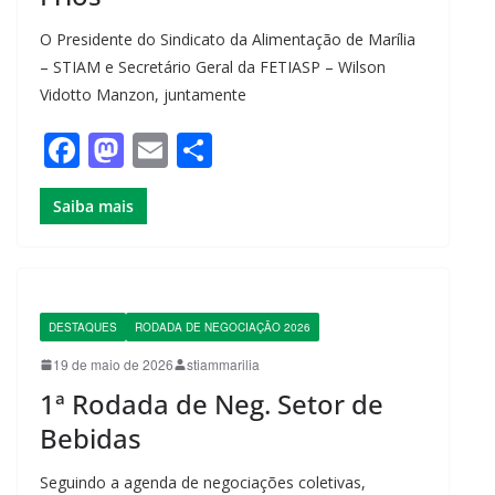
O Presidente do Sindicato da Alimentação de Marília
– STIAM e Secretário Geral da FETIASP – Wilson
Vidotto Manzon, juntamente
F
M
E
S
a
a
m
h
Saiba mais
c
st
ail
ar
e
o
e
b
d
o
o
DESTAQUES
RODADA DE NEGOCIAÇÃO 2026
o
n
19 de maio de 2026
stiammarilia
k
1ª Rodada de Neg. Setor de
Bebidas
Seguindo a agenda de negociações coletivas,