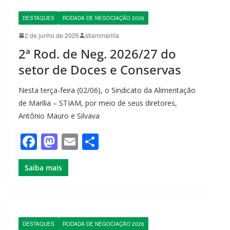
b
d
o
o
DESTAQUES
RODADA DE NEGOCIAÇÃO 2026
o
n
2 de junho de 2026
stiammarilia
k
2ª Rod. de Neg. 2026/27 do
setor de Doces e Conservas
Nesta terça-feira (02/06), o Sindicato da Alimentação
de Marília – STIAM, por meio de seus diretores,
Antônio Mauro e Silvava
F
M
E
S
a
a
m
h
Saiba mais
c
st
ail
ar
e
o
e
b
d
o
o
DESTAQUES
RODADA DE NEGOCIAÇÃO 2026