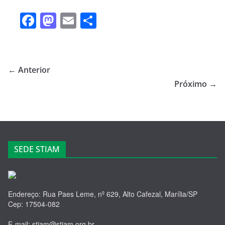
F
M
E
S
a
a
m
h
c
st
ail
ar
e
o
e
← Anterior
b
d
Próximo →
o
o
o
n
k
SEDE STIAM
Endereço: Rua Paes Leme, nº 629, Alto Cafezal, Marília/SP
Cep: 17504-082
E-mail: stiam@stiam.org.br