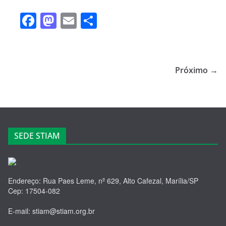
F
M
E
S
a
a
m
h
c
st
ail
ar
e
o
e
Próximo →
b
d
o
o
o
n
k
SEDE STIAM
Endereço: Rua Paes Leme, nº 629, Alto Cafezal, Marília/SP
Cep: 17504-082
E-mail: stiam@stiam.org.br