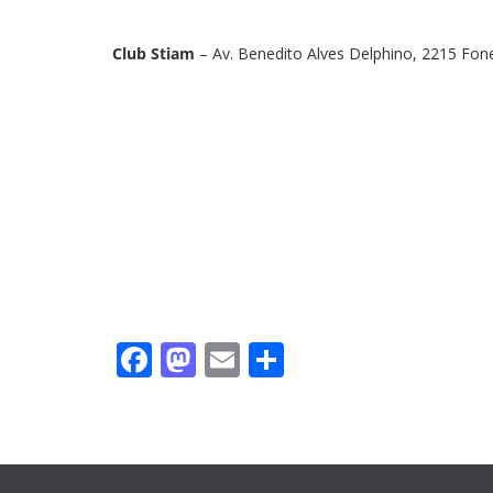
Club Stiam
– Av. Benedito Alves Delphino, 2215 Fone
F
M
E
S
a
a
m
h
c
st
ail
ar
e
o
e