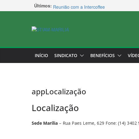
Pular
Fechamento de Acordo na Usina São Luiz
Últimos:
para
Reunião com a Intercoffee
o
Renião com a Usina Ibéria
conteúdo
Reunião com a Agroterenas
Reunião com a Coca-Cola FEMSA
INÍCIO
SINDICATO
BENEFÍCIOS
VÍDE
appLocalização
Localização
Sede Marília
– Rua Paes Leme, 629 Fone: (14) 3402