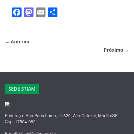
F
M
E
S
a
a
m
h
c
st
ail
ar
e
o
e
← Anterior
b
d
Próximo →
o
o
o
n
k
SEDE STIAM
Endereço: Rua Paes Leme, nº 629, Alto Cafezal, Marília/SP
Cep: 17504-082
E-mail: stiam@stiam.org.br