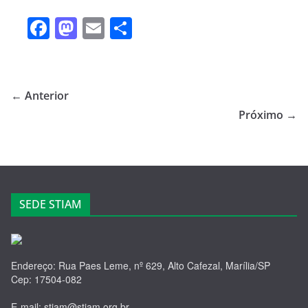
F
M
E
S
a
a
m
h
c
st
ail
ar
e
o
e
← Anterior
b
d
Próximo →
o
o
o
n
k
SEDE STIAM
Endereço: Rua Paes Leme, nº 629, Alto Cafezal, Marília/SP
Cep: 17504-082
E-mail: stiam@stiam.org.br