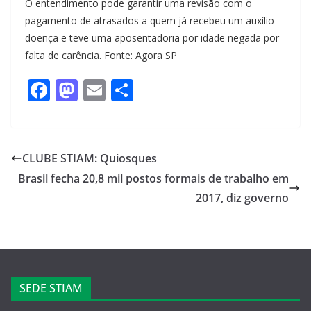
O entendimento pode garantir uma revisão com o
pagamento de atrasados a quem já recebeu um auxílio-
doença e teve uma aposentadoria por idade negada por
falta de carência. Fonte: Agora SP
F
M
E
S
a
a
m
h
c
st
ail
ar
e
o
e
CLUBE STIAM: Quiosques
b
d
Brasil fecha 20,8 mil postos formais de trabalho em
o
o
2017, diz governo
o
n
k
SEDE STIAM