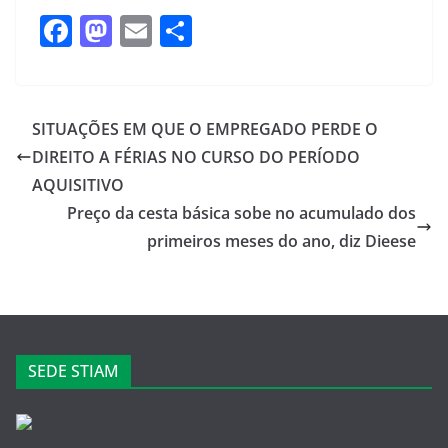
F
M
E
S
a
a
m
h
c
st
ail
ar
e
o
e
SITUAÇÕES EM QUE O EMPREGADO PERDE O
b
d
DIREITO A FÉRIAS NO CURSO DO PERÍODO
o
o
AQUISITIVO
o
n
Preço da cesta básica sobe no acumulado dos
primeiros meses do ano, diz Dieese
k
SEDE STIAM