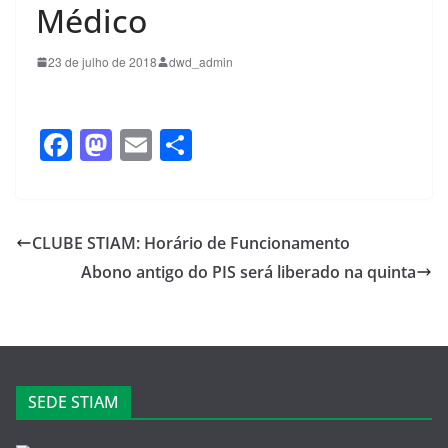
Médico
23 de julho de 2018
dwd_admin
F
M
E
S
a
a
m
h
c
st
ail
ar
e
o
e
CLUBE STIAM: Horário de Funcionamento
b
d
Abono antigo do PIS será liberado na quinta
o
o
o
n
k
SEDE STIAM