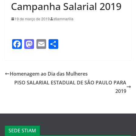
Campanha Salarial 2019
19 de março de 2019
stiammarilia
F
M
E
S
a
a
m
h
c
st
ail
ar
e
o
e
Homenagem ao Dia das Mulheres
b
d
PISO SALARIAL ESTADUAL DE SÃO PAULO PARA
o
o
2019
o
n
k
SEDE STIAM