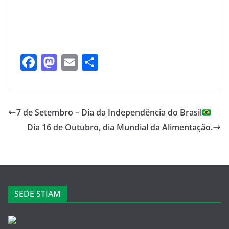
F
M
E
S
a
a
m
h
c
st
ail
ar
e
o
e
7 de Setembro – Dia da Independência do Brasil
b
d
Dia 16 de Outubro, dia Mundial da Alimentação.
o
o
o
n
k
SEDE STIAM