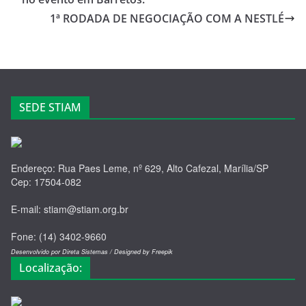
b
d
o
o
1ª RODADA DE NEGOCIAÇÃO COM A NESTLÉ
o
n
k
SEDE STIAM
Endereço: Rua Paes Leme, nº 629, Alto Cafezal, Marília/SP
Cep: 17504-082
E-mail: stiam@stiam.org.br
Fone: (14) 3402-9660
Desenvolvido por Direta Sistemas /
Designed by Freepik
Localização: