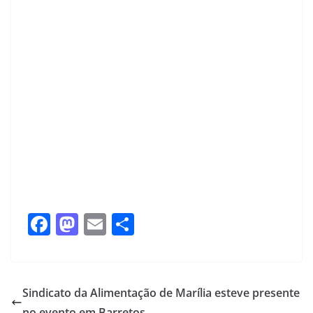
F
M
E
S
a
a
m
h
c
st
ail
ar
e
o
e
Sindicato da Alimentação de Marília esteve presente
no evento em Barretos.