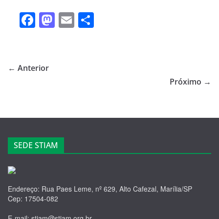
F
M
E
S
a
a
m
h
c
st
ail
ar
e
o
e
← Anterior
b
d
Próximo →
o
o
o
n
k
SEDE STIAM
Endereço: Rua Paes Leme, nº 629, Alto Cafezal, Marília/SP
Cep: 17504-082
E-mail: stiam@stiam.org.br