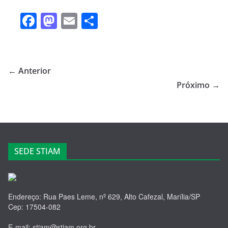
F
M
E
S
a
a
m
h
c
st
ail
ar
e
o
e
← Anterior
b
d
Próximo →
o
o
o
n
k
SEDE STIAM
Endereço: Rua Paes Leme, nº 629, Alto Cafezal, Marília/SP
Cep: 17504-082
E-mail: stiam@stiam.org.br