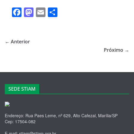
F
M
E
S
a
a
m
h
c
st
ail
ar
e
o
e
← Anterior
b
d
Próximo →
o
o
o
n
k
SEDE STIAM
Endereço: Rua Paes Leme, nº 629, Alto Cafezal, Marília/SP
Cep: 17504-082
E-mail: stiam@stiam.org.br