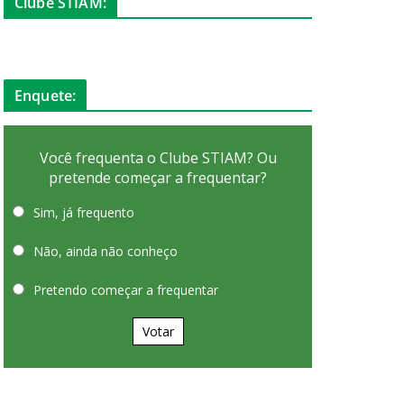
Clube STIAM:
Enquete:
Você frequenta o Clube STIAM? Ou
pretende começar a frequentar?
Sim, já frequento
Não, ainda não conheço
Pretendo começar a frequentar
Votar