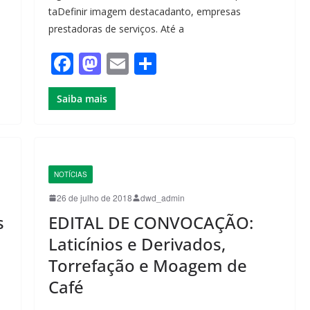
taDefinir imagem destacadanto, empresas
prestadoras de serviços. Até a
F
M
E
S
a
a
m
h
Saiba mais
c
st
ail
ar
e
o
e
b
d
o
o
NOTÍCIAS
o
n
26 de julho de 2018
dwd_admin
k
s
EDITAL DE CONVOCAÇÃO:
Laticínios e Derivados,
Torrefação e Moagem de
Café