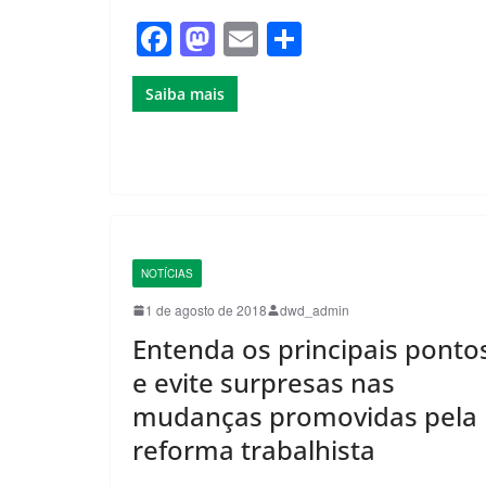
F
M
E
S
a
a
m
h
Saiba mais
c
st
ail
ar
e
o
e
b
d
o
o
o
n
k
NOTÍCIAS
1 de agosto de 2018
dwd_admin
Entenda os principais ponto
e evite surpresas nas
mudanças promovidas pela
reforma trabalhista