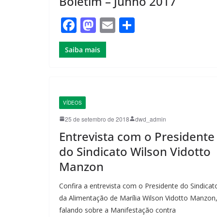
Boletim – Junho 2017
F
M
E
S
a
a
m
h
Saiba mais
c
st
ail
ar
e
o
e
b
d
o
o
VÍDEOS
o
n
25 de setembro de 2018
dwd_admin
k
Entrevista com o Presidente
do Sindicato Wilson Vidotto
Manzon
Confira a entrevista com o Presidente do Sindicat
da Alimentação de Marília Wilson Vidotto Manzon
falando sobre a Manifestação contra