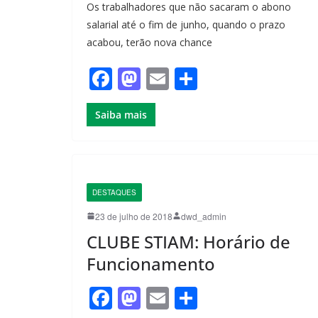
Os trabalhadores que não sacaram o abono
salarial até o fim de junho, quando o prazo
acabou, terão nova chance
F
M
E
S
a
a
m
h
Saiba mais
c
st
ail
ar
e
o
e
b
d
o
o
DESTAQUES
o
n
23 de julho de 2018
dwd_admin
k
CLUBE STIAM: Horário de
Funcionamento
F
M
E
S