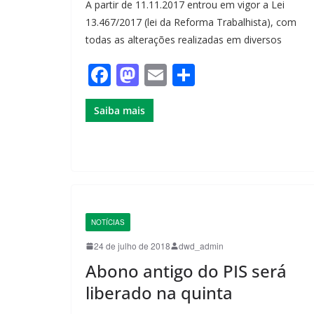
A partir de 11.11.2017 entrou em vigor a Lei
13.467/2017 (lei da Reforma Trabalhista), com
todas as alterações realizadas em diversos
F
M
E
S
a
a
m
h
Saiba mais
c
st
ail
ar
e
o
e
b
d
o
o
o
n
k
NOTÍCIAS
24 de julho de 2018
dwd_admin
Abono antigo do PIS será
liberado na quinta