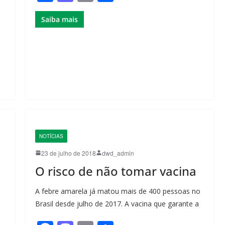
a
a
m
h
Saiba mais
c
st
ail
ar
e
o
e
b
d
o
o
o
n
k
NOTÍCIAS
23 de julho de 2018
dwd_admin
O risco de não tomar vacina
A febre amarela já matou mais de 400 pessoas no
Brasil desde julho de 2017. A vacina que garante a