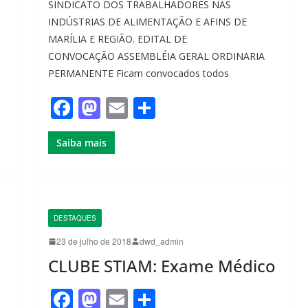
SINDICATO DOS TRABALHADORES NAS
INDÚSTRIAS DE ALIMENTAÇÃO E AFINS DE
MARÍLIA E REGIÃO. EDITAL DE
CONVOCAÇÃO ASSEMBLÉIA GERAL ORDINARIA
PERMANENTE Ficam convocados todos
F
M
E
S
a
a
m
h
Saiba mais
c
st
ail
ar
e
o
e
b
d
o
o
DESTAQUES
o
n
23 de julho de 2018
dwd_admin
k
CLUBE STIAM: Exame Médico
F
M
E
S