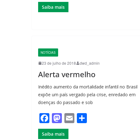
a
a
m
h
Saiba mais
c
st
ail
ar
e
o
e
b
d
o
o
o
n
NOTÍCIAS
k
23 de julho de 2018
dwd_admin
Alerta vermelho
Inédito aumento da mortalidade infantil no Brasil
expõe um país vergado pela crise, enredado em
doenças do passado e sob
F
M
E
S
a
a
m
h
Saiba mais
c
st
ail
ar