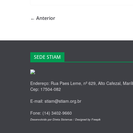
e
o
e
b
d
← Anterior
o
o
o
n
k
SEDE STIAM
Endereço: Rua Paes Leme, nº 629, Alto Cafezal, Maríl
Cep: 17504-082
E-mail: stiam@stiam.org.br
Fone: (14) 3402-9660
Desenvolvido por Direta Sistemas /
Designed by Freepik