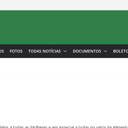
OS
FOTOS
TODAS NOTÍCIAS
DOCUMENTOS
BOLET
béns a todas as Mulheres e em especial a todas no setor da Aliment