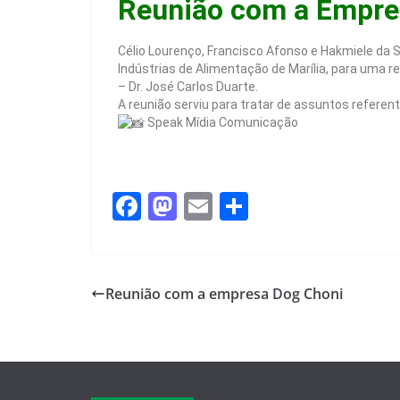
Reunião com a Empre
Célio Lourenço, Francisco Afonso e Hakmiele da 
Indústrias de Alimentação de Marília, para uma 
– Dr. José Carlos Duarte.
A reunião serviu para tratar de assuntos referen
Speak Mídia Comunicação
F
M
E
S
a
a
m
h
c
st
ail
ar
e
o
e
Reunião com a empresa Dog Choni​
b
d
o
o
o
n