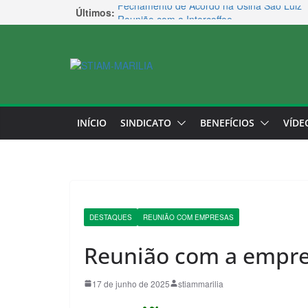
Fechamento de Acordo na Usina São Luiz
Últimos:
Reunião com a Intercoffee
Renião com a Usina Ibéria
Reunião com a Agroterenas
Reunião com a Coca-Cola FEMSA
INÍCIO
SINDICATO
BENEFÍCIOS
VÍDE
DESTAQUES
REUNIÃO COM EMPRESAS
Reunião com a empre
17 de junho de 2025
stiammarilia