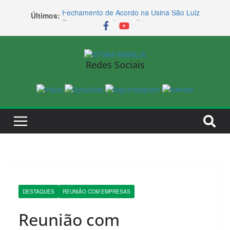
Fechamento de Acordo na Usina São Luiz
Últimos:
Reunião com a Intercoffee
Renião com a Usina Ibéria
Reunião com a Agroterenas
Reunião com a Coca-Cola FEMSA
Redes Sociais
DESTAQUES
REUNIÃO COM EMPRESAS
Reunião com