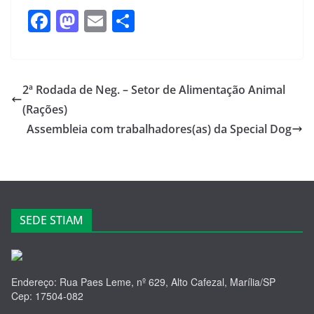
F
M
E
S
a
a
m
h
c
st
ail
ar
e
o
e
2ª Rodada de Neg. – Setor de Alimentação Animal
b
d
(Rações)
o
o
Assembleia com trabalhadores(as) da Special Dog
o
n
k
SEDE STIAM
Endereço: Rua Paes Leme, nº 629, Alto Cafezal, Marília/SP
Cep: 17504-082